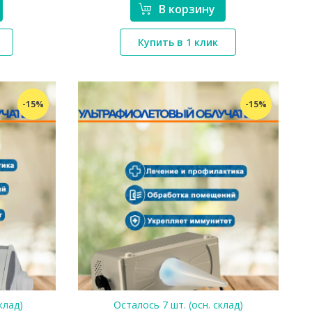
В корзину
Купить в 1 клик
*}
-15%
-15%
клад)
Осталось 7 шт. (осн. склад)