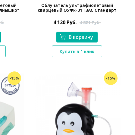
летовый
Облучатель ультрафиолетовый
олнышко"
кварцевый ОУФк-01 ГЗАС Стандарт
4 120
Руб.
б.
4 821
Руб.
В корзину
Купить в 1 клик
*}
-15%
-15%