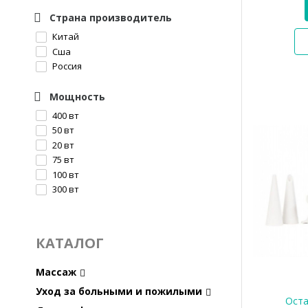
Страна производитель
Китай
Сша
Россия
Мощность
400 вт
50 вт
20 вт
75 вт
100 вт
300 вт
КАТАЛОГ
Массаж
Уход за больными и пожилыми
Оста