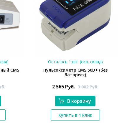
клад)
Осталось 1 шт. (осн. склад)
рный CMS
Пульсоксиметр CMS 50D+ (без
батареек)
2 565
Руб.
уб.
3 002
Руб.
В корзину
*}
Купить в 1 клик