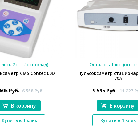
лось 2 шт. (осн. склад)
Осталось 1 шт. (осн. с
ксиметр CMS Contec 60D
Пульсоксиметр стациона
70A
 605
Руб.
9 595
Руб.
6 558
Руб.
11 227
Р
В корзину
В корзину
*}
*}
Купить в 1 клик
Купить в 1 клик