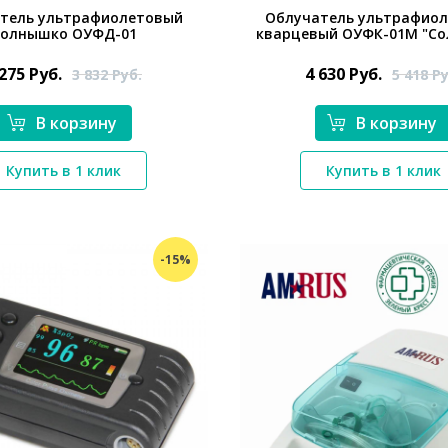
тель ультрафиолетовый
Облучатель ультрафио
Солнышко ОУФД-01
кварцевый ОУФК-01М "С
 275
Руб.
4 630
Руб.
3 832
Руб.
5 418
Ру
В корзину
В корзину
*}
Купить в 1 клик
Купить в 1 клик
*}
-15%