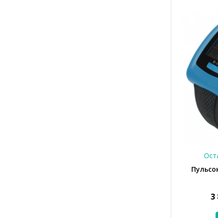
Оста
Пульсо
3