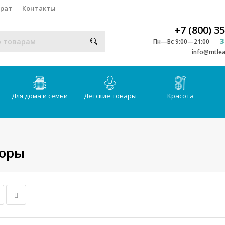
врат
Контакты
+7 (800) 3
З
Пн—Вс 9:00—21:00
info@mtlea
Для дома и семьи
Детские товары
Красота
боры