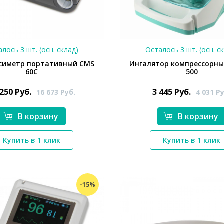
лось 3 шт. (осн. склад)
Осталось 3 шт. (осн. с
симетр портативный CMS
Ингалятор компрессорн
60C
500
 250
Руб.
3 445
Руб.
16 673
Руб.
4 031
Ру
В корзину
В корзину
*}
*}
Купить в 1 клик
Купить в 1 клик
-15%