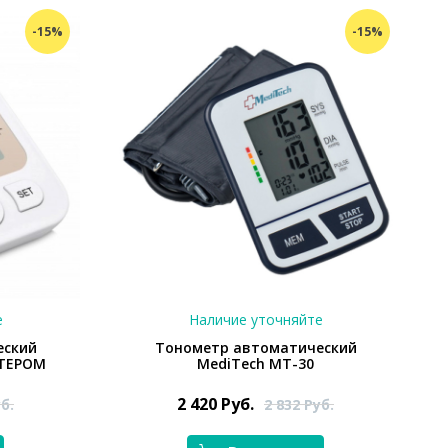
-15%
-15%
е
Наличие уточняйте
еский
Тонометр автоматический
ПТЕРОМ
MediTech МТ-30
2 420
Руб.
б.
2 832
Руб.