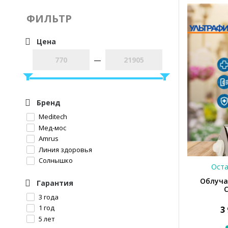
ФИЛЬТР
Цена
—
Бренд
Meditech
Мед-мос
Amrus
Линия здоровья
Солнышко
Оста
Облуча
Гарантия
3 года
1 год
3
5 лет