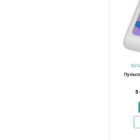
Оста
Пульсо
5