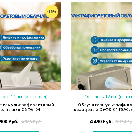
-15%
лось 14 шт. (осн. склад)
Осталось 12 шт. (осн. с
тель ультрафиолетовый
Облучатель ультрафио
Солнышко ОУФб-04
кварцевый ОУФК-01 ГЗАС,
 900
Руб.
4 490
Руб.
4 563
Руб.
5 254
Ру