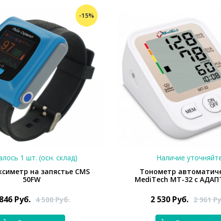
-15%
лось 1 шт. (осн. склад)
Наличие уточняйт
ксиметр на запястье CMS
Тонометр автоматич
50FW
MediTech МТ-32 с АДА
 846
Руб.
2 530
Руб.
4 500
Руб.
2 961
Ру