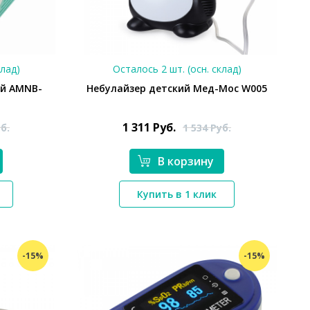
клад)
Осталось 2 шт. (осн. склад)
ый AMNB-
Небулайзер детский Мед-Мос W005
1 311
Руб.
б.
1 534
Руб.
В корзину
*}
Купить в 1 клик
-15%
-15%