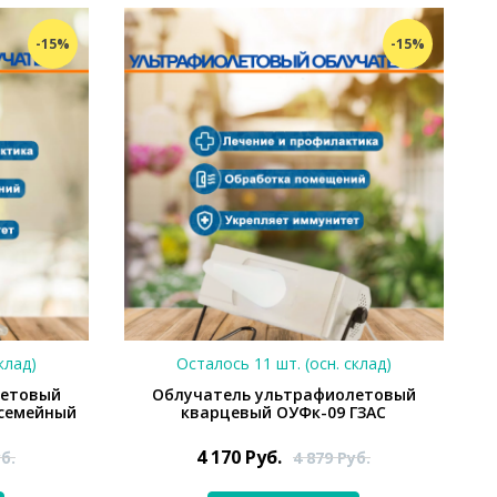
-15%
-15%
клад)
Осталось 11 шт. (осн. склад)
летовый
Облучатель ультрафиолетовый
 семейный
кварцевый ОУФк-09 ГЗАС
4 170
Руб.
б.
4 879
Руб.