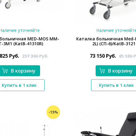
Наличие уточняйте
Наличие уточняйт
 больничная MED-MOS ММ-
Каталка больничная Med-
Т-3М1 (KatB-41310R)
2L) (СП-6)/KatB-312
 825
Руб.
73 150
Руб.
237 306
Руб.
85 586
Р
В корзину
В корзину
*}
*}
Купить в 1 клик
Купить в 1 клик
-15%