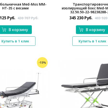
 больничная Med-Mos ММ-
Транспортировочн
НТ-3S с весами
изолирующий бокс Med-M
32.50.50-22-98238288-
 125
Руб.
345 230
Руб.
430 707
Руб.
403 92
В корзину
В корзину
*}
*}
Купить в 1 клик
Купить в 1 клик
-15%