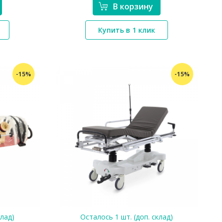
В корзину
*}
Купить в 1 клик
-15%
-15%
клад)
Осталось 1 шт. (доп. склад)