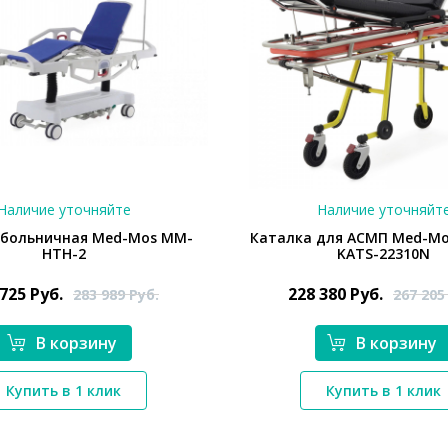
Наличие уточняйте
Наличие уточняйт
 больничная Med-Mos ММ-
Каталка для АСМП Med-M
НТH-2
KATS-22310N
 725
Руб.
228 380
Руб.
283 989
Руб.
267 20
В корзину
В корзину
*}
*}
Купить в 1 клик
Купить в 1 клик