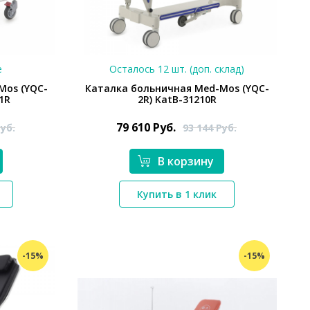
е
Осталось 12 шт. (доп. склад)
Mos (YQC-
Каталка больничная Med-Mos (YQC-
11R
2R) KatB-31210R
79 610
Руб.
уб.
93 144
Руб.
В корзину
*}
Купить в 1 клик
-15%
-15%