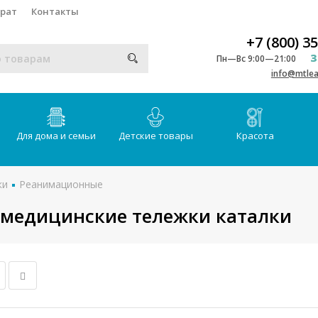
врат
Контакты
+7 (800) 3
З
Пн—Вс 9:00—21:00
info@mtlea
Для дома и семьи
Детские товары
Красота
ки
Реанимационные
медицинские тележки каталки