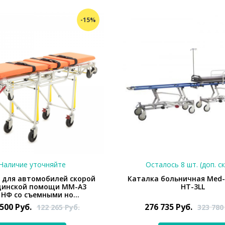
-15%
Наличие уточняйте
Осталось 8 шт. (доп. с
 для автомобилей скорой
Каталка больничная Med
цинской помощи ММ-А3
НТ-3LL
1НФ со съемными но...
 500
Руб.
276 735
Руб.
122 265
Руб.
323 78