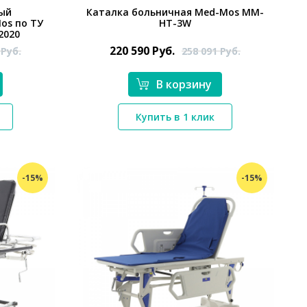
ый
Каталка больничная Med-Mos ММ-
os по ТУ
НТ-3W
2020
220 590
Руб.
0
Руб.
258 091
Руб.
В корзину
*}
Купить в 1 клик
-15%
-15%