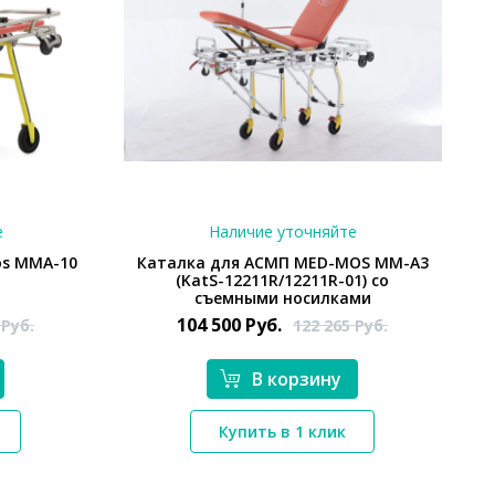
е
Наличие уточняйте
os ММА-10
Каталка для АСМП MED-MOS ММ-А3
(KatS-12211R/12211R-01) со
съемными носилками
104 500
Руб.
5
Руб.
122 265
Руб.
В корзину
*}
Купить в 1 клик