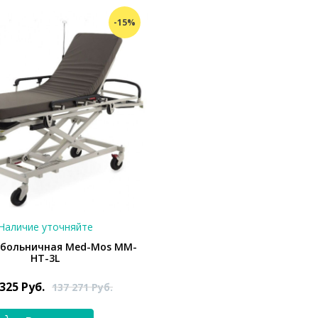
-15%
Наличие уточняйте
 больничная Med-Mos ММ-
НТ-3L
 325
Руб.
137 271
Руб.