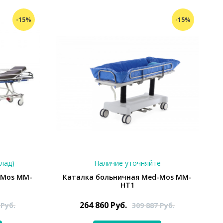
-15%
-15%
клад)
Наличие уточняйте
-Mos ММ-
Каталка больничная Med-Mos ММ-
НТ1
264 860
Руб.
0
Руб.
309 887
Руб.