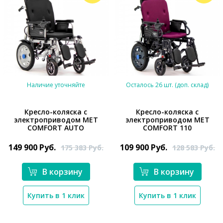
Наличие уточняйте
Осталось 26 шт. (доп. склад)
Кресло-коляска с
Кресло-коляска с
электроприводом MET
электроприводом MET
COMFORT AUTO
COMFORT 110
*}
*}
149 900
Руб.
109 900
Руб.
175 383
Руб.
128 583
Руб.
В корзину
В корзину
Купить в 1 клик
Купить в 1 клик