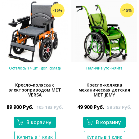
-15%
-15%
Осталось 14 шт. (доп. склад)
Наличие уточняйте
Кресло-коляска с
Кресло-коляска
электроприводом MET
механическая детская
VERSA
MET JEMY
*}
*}
89 900
Руб.
49 900
Руб.
105 183
Руб.
58 383
Руб.
В корзину
В корзину
Купить в 1 клик
Купить в 1 клик