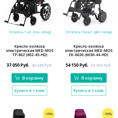
Осталось 1 шт. (осн. склад)
Осталось 184 шт. (доп. склад)
Кресло-коляска
Кресло-коляска
электрическая MED-MOS
электрическая MED-MOS
ТР-802 (802-45-HD)
ЕК-6030 (6030-44-HD)
*}
*}
37 050
Руб.
54 150
Руб.
43 349
Руб.
63 356
Руб.
В корзину
В корзину
Купить в 1 клик
Купить в 1 клик
-15%
-15%