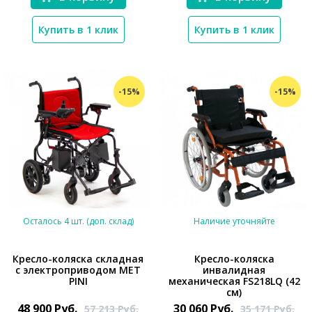
Купить в 1 клик
Купить в 1 клик
-15%
-15%
Осталось 4 шт. (доп. склад)
Наличие уточняйте
Кресло-коляска складная
Кресло-коляска
с электроприводом MET
инвалидная
PINI
механическая FS218LQ (42
*}
*}
см)
48 900
Руб.
30 060
Руб.
57 213
Руб.
35 171
Руб.