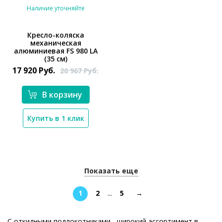
Наличие уточняйте
Кресло-коляска
механическая
алюминиевая FS 980 LA
*}
(35 см)
17 920
Руб.
20 967
Руб.
В корзину
Купить в 1 клик
Показать еще
1
2
...
5
→
С откидными подлокотниками - широкий ассортимент в