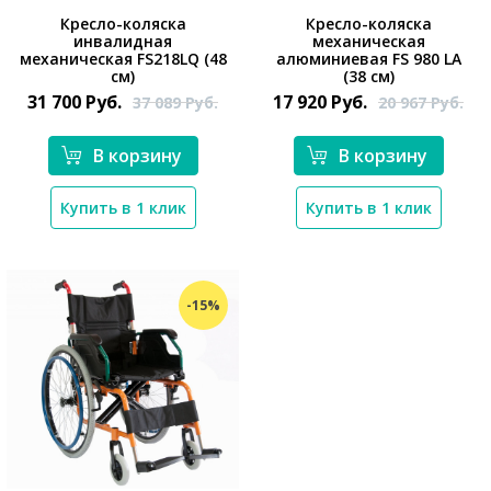
Кресло-коляска
Кресло-коляска
инвалидная
механическая
механическая FS218LQ (48
алюминиевая FS 980 LA
*}
*}
см)
(38 см)
31 700
Руб.
17 920
Руб.
37 089
Руб.
20 967
Руб.
В корзину
В корзину
Купить в 1 клик
Купить в 1 клик
-15%