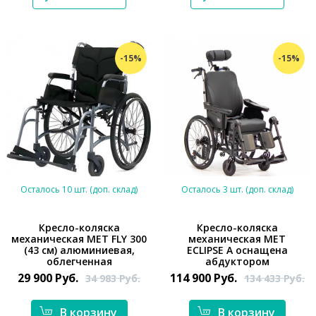
-15%
-15%
Осталось 10 шт. (доп. склад)
Осталось 3 шт. (доп. склад)
Кресло-коляска
Кресло-коляска
механическая MET FLY 300
механическая MET
(43 см) алюминиевая,
ECLIPSE A оснащена
*}
*}
облегченная
абдуктором
29 900
Руб.
114 900
Руб.
34 983
Руб.
134 433
Руб.
В корзину
В корзину