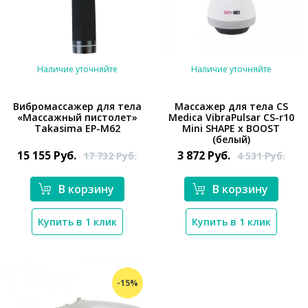
Наличие уточняйте
Наличие уточняйте
Вибромассажер для тела
Массажер для тела CS
«Массажный пистолет»
Medica VibraPulsar CS-r10
Takasima EP-M62
Mini SHAPE x BOOST
*}
*}
(белый)
15 155
Руб.
3 872
Руб.
17 732
Руб.
4 531
Руб.
В корзину
В корзину
Купить в 1 клик
Купить в 1 клик
-15%