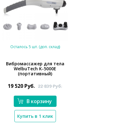
Осталось 5 шт. (доп. склад)
Вибромассажер для тела
WelbuTech K-5000E
(портативный)
*}
19 520
Руб.
22 839
Руб.
В корзину
Купить в 1 клик