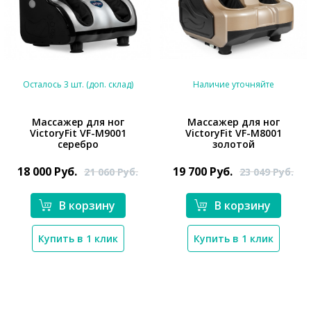
Осталось 3 шт. (доп. склад)
Наличие уточняйте
Массажер для ног
Массажер для ног
VictoryFit VF-M9001
VictoryFit VF-M8001
*}
*}
серебро
золотой
18 000
Руб.
19 700
Руб.
21 060
Руб.
23 049
Руб.
В корзину
В корзину
Купить в 1 клик
Купить в 1 клик