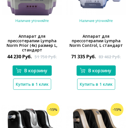
Наличие уточняйте
Наличие уточняйте
Аппарат для
Аппарат для
прессотерапии Lympha
прессотерапии Lympha
Norm Prior (4к) размер L,
Norm Control, L стандарт
*}
стандарт
*}
44 230
Руб.
71 335
Руб.
51 750
Руб.
83 462
Руб.
В корзину
В корзину
Купить в 1 клик
Купить в 1 клик
-15%
-15%