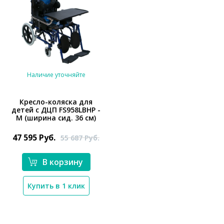
Наличие уточняйте
Кресло-коляска для
детей с ДЦП FS958LBHP -
M (ширина сид. 36 см)
*}
47 595
Руб.
55 687
Руб.
В корзину
Купить в 1 клик